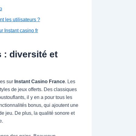
no
 les utilisateurs ?
r Instant casino fr
: diversité et
res sur
Instant Casino France
. Les
tyles de jeux offerts. Des classiques
ouflants, il y en a pour tous les
nctionnalités bonus, qui ajoutent une
 jeu. De plus, la qualité sonore et
e.