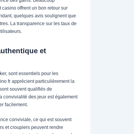
uence des gains. Beaucoup
 casino offrent un bon retour sur
pendant, quelques avis soulignent que
es. La transparence sur les taux de
ilisateurs.
authentique et
oker, sont essentiels pour les
ino fr apprécient particulièrement la
 sont souvent qualifiés de
a convivialité des jeux est également
er facilement.
nce conviviale, ce qui est souvent
s et croupiers peuvent rendre