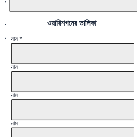
ওয়ারিশগনের তালিকা
নাম
*
নাম
নাম
নাম