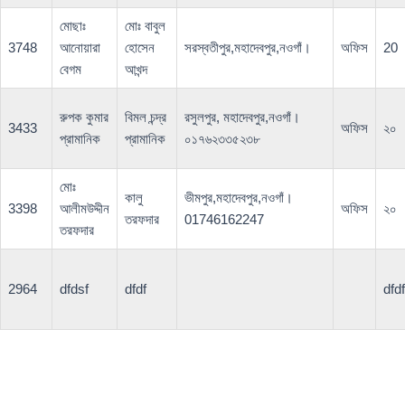
মোছাঃ
মোঃ বাবুল
3748
আনোয়ারা
হোসেন
সরস্বতীপুর,মহাদেবপুর,নওগাঁ।
অফিস
20
বেগম
আখন্দ
রুপক কুমার
বিমল চন্দ্র
রসুলপুর, মহাদেবপুর,নওগাঁ।
3433
অফিস
২০
প্রামানিক
প্রামানিক
০১৭৬২৩৩৫২৩৮
মোঃ
কালু
ভীমপুর,মহাদেবপুর,নওগাঁ।
3398
আলীমউদ্দীন
অফিস
২০
তরফদার
01746162247
তরফদার
2964
dfdsf
dfdf
dfdf