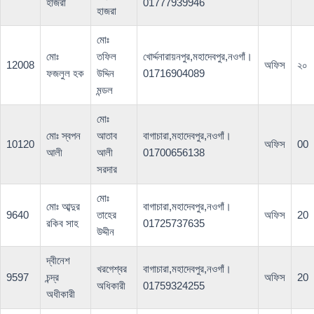
হাজরা
01777939946
হাজরা
মোঃ
মোঃ
তফিল
খোর্দ্দনারায়নপুর,মহাদেবপুর,নওগাঁ।
12008
অফিস
২০
ফজলুল হক
উদ্দিন
01716904089
মন্ডল
মোঃ
মোঃ স্বপন
আতাব
বাগাচারা,মহাদেবপুর,নওগাঁ।
10120
অফিস
00
আলী
আলী
01700656138
সরদার
মোঃ
মোঃ আব্দুর
বাগাচারা,মহাদেবপুর,নওগাঁ।
9640
তাহের
অফিস
20
রকিব সাহ
01725737635
উদ্দীন
দ্বীনেশ
খরগেশ্বর
বাগাচারা,মহাদেবপুর,নওগাঁ।
9597
চন্দ্র
অফিস
20
অধিকারী
01759324255
অধীকারী