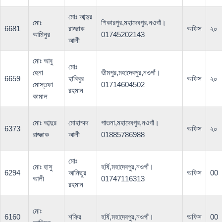
মোঃ আব্দুর
মোঃ
শিকারপুর,মহাদেবপুর,নওগাঁ।
6681
রাজ্জাক
অফিস
২০
আমিনুর
01745202143
আলী
মোঃ আবু
মোঃ
হেনা
ভীমপুর,মহাদেবপুর,নওগাঁ।
6659
হাবিবুর
অফিস
২০
মোস্তফা
01714604502
রহমান
কামাল
মোঃ আব্দুর
মোহাম্মদ
পাতনা,মহাদেবপুর,নওগাঁ।
6373
অফিস
২০
রাজ্জাক
আলী
01885786988
মোঃ
মোঃ হাসু
হর্ষি,মহাদেবপুর,নওগাঁ।
6294
আনিছুর
অফিস
00
আলী
01747116313
রহমান
মোঃ
6160
শফির
হর্ষি,মহাদেবপুর,নওগাঁ।
অফিস
00