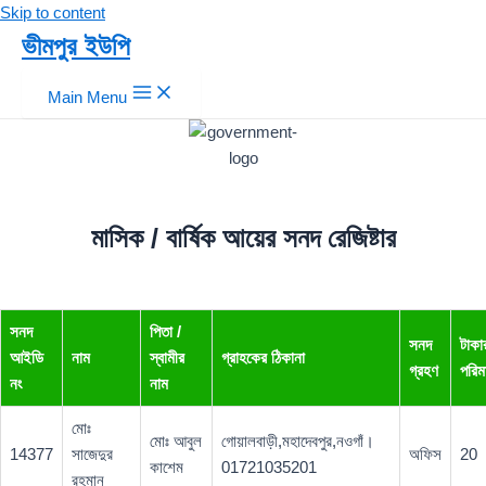
Skip to content
ভীমপুর ইউপি
Main Menu
মাসিক / বার্ষিক আয়ের সনদ রেজিষ্টার
সনদ
পিতা /
সনদ
টাকা
আইডি
নাম
স্বামীর
গ্রাহকের ঠিকানা
গ্রহণ
পরিম
নং
নাম
মোঃ
মোঃ আবুল
গোয়ালবাড়ী,মহাদেবপুর,নওগাঁ।
14377
সাজেদুর
অফিস
20
কাশেম
01721035201
রহমান