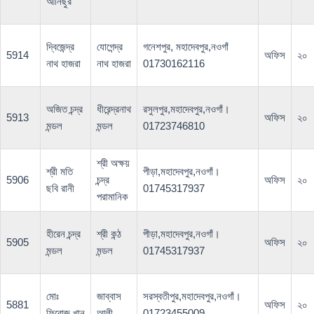
আনিছুর
দ্বিজেন্দ্র
যোগেন্দ্র
গনেশপুর, মহাদেবপুর,নওগাঁ
5914
অফিস
২০
নাথ হাজরা
নাথ হাজরা
01730162116
অজিত চন্দ্র
ধীরেন্দ্রনাথ
রসুলপুর,মহাদেবপুর,নওগাঁ।
5913
অফিস
২০
মন্ডল
মন্ডল
01723746810
শ্রী অক্ষয়
শ্রী মতি
পীড়া,মহাদেবপুর,নওগাঁ।
5906
চন্দ্র
অফিস
২০
ছবি রানী
01745317937
পরামানিক
হীরেন চন্দ্র
শ্রী কন্ঠ
পীড়া,মহাদেবপুর,নওগাঁ।
5905
অফিস
২০
মন্ডল
মন্ডল
01745317937
মোঃ
জাব্বাস
সরস্বতীপুর,মহাদেবপুর,নওগাঁ।
5881
অফিস
২০
ফিরোজ খান
আলী
01723455009