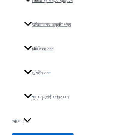
ভোটার স্থানান্তর প্রত্যয়ন
অভিভাবকের অনুমতি পত্র
চারিত্রিক সনদ
ভুমিহীন সনদ
ক্ষুদ্র-নৃ-গোষ্ঠীর প্রত্যয়ন
আবেদন