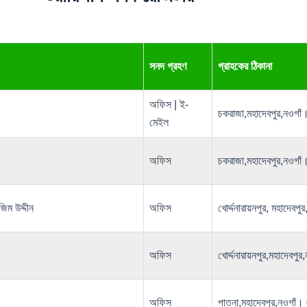
সনদ গ্রহণ
গ্রাহকের ঠিকানা
অফিস | ই-
চকরাজা,মহাদেবপুর,নও
মেইল
অফিস
চকরাজা,মহাদেবপুর,নও
জিম উদ্দীন
অফিস
খোর্দ্দনারায়নপুর, মহাদ
অফিস
খোর্দ্দনারায়নপুর,মহাদ
অফিস
পাতনা,মহাদেবপুর,নওগ