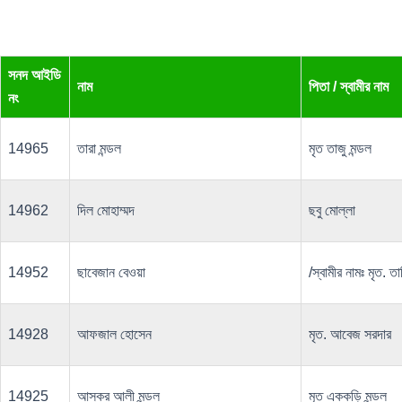
সনদ আইডি
নাম
পিতা / স্বামীর নাম
নং
14965
তারা মন্ডল
মৃত তাজু মন্ডল
14962
দিল মোহাম্মদ
ছবু মোল্লা
14952
ছাবেজান বেওয়া
/স্বামীর নামঃ মৃত. তা
14928
আফজাল হোসেন
মৃত. আবেজ সরদার
14925
আস্কর আলী মন্ডল
মৃত এককড়ি মন্ডল