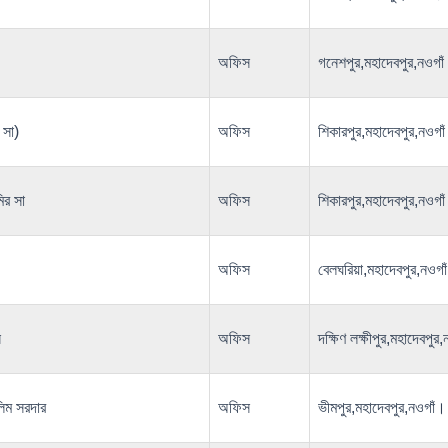
অফিস
গনেশপুর,মহাদেবপুর,ন
 সা)
অফিস
শিকারপুর,মহাদেবপুর,
মির সা
অফিস
শিকারপুর,মহাদেবপুর,
অফিস
বেলঘরিয়া,মহাদেবপুর,
স
অফিস
দক্ষিণ লক্ষীপুর,মহাদে
লিম সরদার
অফিস
ভীমপুর,মহাদেবপুর,নও