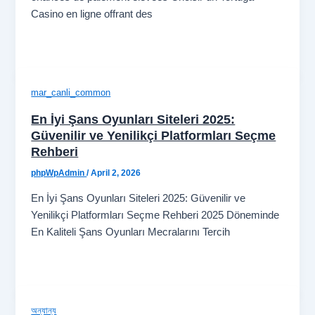
Casino en ligne offrant des
mar_canli_common
En İyi Şans Oyunları Siteleri 2025:
Güvenilir ve Yenilikçi Platformları Seçme
Rehberi
phpWpAdmin
/
April 2, 2026
En İyi Şans Oyunları Siteleri 2025: Güvenilir ve
Yenilikçi Platformları Seçme Rehberi 2025 Döneminde
En Kaliteli Şans Oyunları Mecralarını Tercih
অন্যান্য