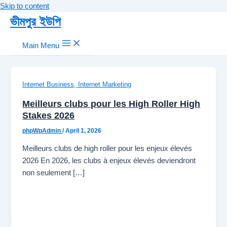
Skip to content
ভীমপুর ইউপি
Main Menu
Internet Business, Internet Marketing
Meilleurs clubs pour les High Roller High
Stakes 2026
phpWpAdmin
/
April 1, 2026
Meilleurs clubs de high roller pour les enjeux élevés
2026 En 2026, les clubs à enjeux élevés deviendront
non seulement […]