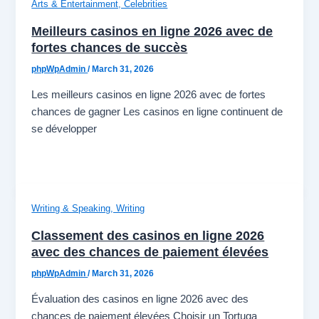
Arts & Entertainment, Celebrities
Meilleurs casinos en ligne 2026 avec de
fortes chances de succès
phpWpAdmin
/
March 31, 2026
Les meilleurs casinos en ligne 2026 avec de fortes
chances de gagner Les casinos en ligne continuent de
se développer
Writing & Speaking, Writing
Classement des casinos en ligne 2026
avec des chances de paiement élevées
phpWpAdmin
/
March 31, 2026
Évaluation des casinos en ligne 2026 avec des
chances de paiement élevées Choisir un Tortuga