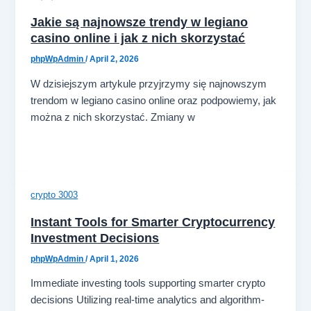
Jakie są najnowsze trendy w legiano
casino online i jak z nich skorzystać
phpWpAdmin
/
April 2, 2026
W dzisiejszym artykule przyjrzymy się najnowszym
trendom w legiano casino online oraz podpowiemy, jak
można z nich skorzystać. Zmiany w
crypto 3003
Instant Tools for Smarter Cryptocurrency
Investment Decisions
phpWpAdmin
/
April 1, 2026
Immediate investing tools supporting smarter crypto
decisions Utilizing real-time analytics and algorithm-