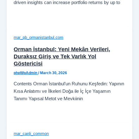
driven insights can increase portfolio returns by up to
mar_pb_ormanistanbul.com
Orman İstanbul: Yeni Mekân Verileri,
Duraksız Giriş ve Tek Varlık Yol
Göstericisi
phpWpAdmin
/
March 30, 2026
Contents Orman İstanbul’un Ruhunu Keşfedin: Yapının
Kısa Anlatımı ve İlkeleri Doğa ile İç İçe Yaşamın
Tanımı Yapısal Metot ve Mevkiinin
mar_canli_common