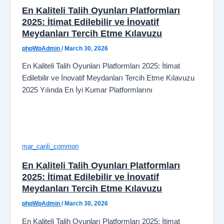
En Kaliteli Talih Oyunları Platformları
2025: İtimat Edilebilir ve İnovatif
Meydanları Tercih Etme Kılavuzu
phpWpAdmin
/
March 30, 2026
En Kaliteli Talih Oyunları Platformları 2025: İtimat
Edilebilir ve İnovatif Meydanları Tercih Etme Kılavuzu
2025 Yılında En İyi Kumar Platformlarını
mar_canli_common
En Kaliteli Talih Oyunları Platformları
2025: İtimat Edilebilir ve İnovatif
Meydanları Tercih Etme Kılavuzu
phpWpAdmin
/
March 30, 2026
En Kaliteli Talih Oyunları Platformları 2025: İtimat